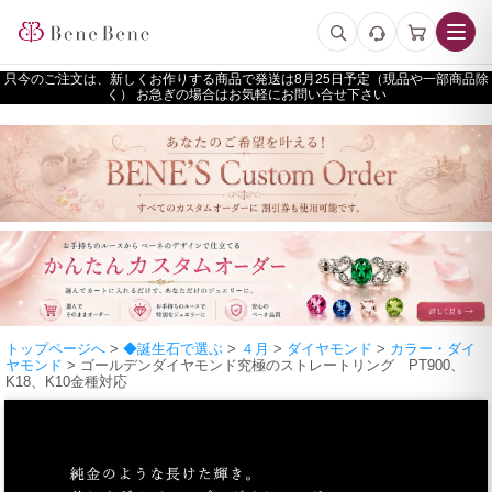
只今のご注文は、新しくお作りする商品で発送は
予定（現品や一部商品除
く） お急ぎの場合はお気軽にお問い合せ下さい
トップページへ
>
◆誕生石で選ぶ
>
４月
>
ダイヤモンド
>
カラー・ダイ
ヤモンド
> ゴールデンダイヤモンド究極のストレートリング PT900、
K18、K10金種対応