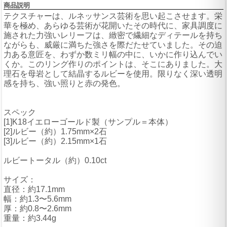
商品説明
テクスチャーは、ルネッサンス芸術を思い起こさせます。栄
華を極め、あらゆる芸術が花開いたその時代に、家具調度に
施された力強いレリーフは、緻密で繊細なディテールを持ち
ながらも、威厳に満ちた強さを際だたせていました。その迫
力ある意匠を、わずか数ミリ幅の中に、いかに作り込んでい
くか。このリング作りのポイントは、そこにありました。大
理石を母岩として結晶するルビーを使用。限りなく深い透明
感を持ち、強い照りと赤の発色。
スペック
[1]K18イエローゴールド製（サンプル＝本体）
[2]ルビー（約）1.75mm×2石
[3]ルビー（約）2.15mm×1石
ルビートータル（約）0.10ct
サイズ：
直径：約17.1mm
幅：約1.3〜5.6mm
厚：約0.8〜2.6mm
重量：約3.44g