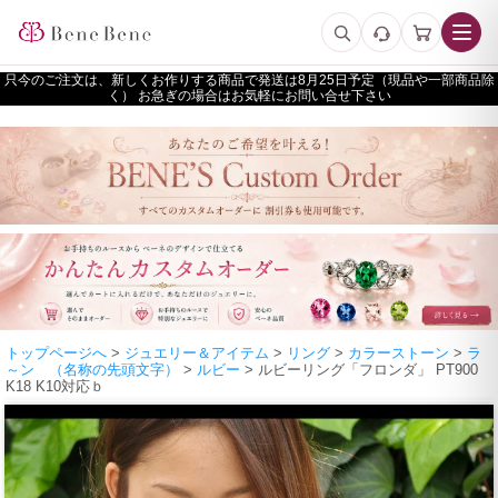
只今のご注文は、新しくお作りする商品で発送は
予定（現品や一部商品除
く） お急ぎの場合はお気軽にお問い合せ下さい
トップページへ
>
ジュエリー＆アイテム
>
リング
>
カラーストーン
>
ラ
～ン （名称の先頭文字）
>
ルビー
> ルビーリング「フロンダ」 PT900
K18 K10対応ｂ