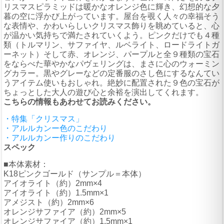
リスマスピラミッドは暖かなオレンジ色に輝き、幻想的な夕
暮の空に浮かび上がっています。屋台を覗く人々の幸福そう
な表情や、かわいらしいクリスマス飾りを眺めていると、心
が温かい気持ちで満たされていくよう。ピンクだけでも４種
類（トルマリン、サファイヤ、ルベライト、ロードライトガ
ーネット）そして赤、オレンジ、パープルと全９種類の宝石
をならべた華やかなパヴェリングは、まさに心のウォーミン
グカラー。黒やグレーなどの定番服のさし色にするなんてい
うアイテム使いもおしゃれ。絶妙に配置された９色の宝石が
ちょっとした大人の遊び心と余裕を演出してくれます。
こちらの情報もあわせてお読みください。
・特集「クリスマス」
・アルルカンー色のこだわり
・アルルカンー作りのこだわり
スペック
■本体素材：
K18ピンクゴールド（サンプル＝本体）
アイオライト（約）2mm×4
アイオライト（約）1.5mm×1
アメジスト（約）2mm×6
オレンジサファイア（約）2mm×5
オレンジサファイア（約）1.5mm×1