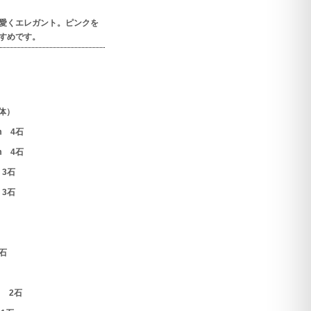
愛くエレガント。ピンクを
すめです。
体）
 4石
 4石
3石
3石
石
 2石