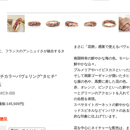
まさに「花柄」感覚で使えるパヴェ
に、フランスのアンニュイさが融合するタ
南国特有の鮮やかな海の色。モーレ
鮮やかな山々。
プルメリアやハイビスカスといった
そして画家ゴーギャンが描いたタヒ
チカラーパヴェリング“タヒチ”
な服の色や、黒髪に差した花の色。
応
赤、オレンジ、ピンクといった鮮や
MC9-BB
ーとグリーンのアクセントを入れて
の自然を表現。
格:145,500円)
スペサタイトガーネットの鮮やかな
ッドスピネルなどインパクトのある
的な印象に仕上げています。
】贈呈
花を中心にネイチャーな配色は、ま