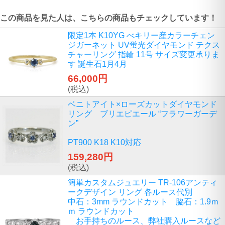
この商品を見た人は、こちらの商品もチェックしています！
限定1本 K10YG べキリー産カラーチェン
ジガーネット UV蛍光ダイヤモンド テクス
チャーリング 指輪 11号 サイズ変更承りま
す 誕生石1月4月
66,000円
(税込)
ベニトアイト×ローズカットダイヤモンド
リング ブリエピエール “フラワーガーデ
ン”
PT900 K18 K10対応
159,280円
(税込)
簡単カスタムジュエリー TR-106アンティ
ークデザイン リング 各ルース代別
中石：3mm ラウンドカット 脇石：1.9ｍ
ｍ ラウンドカット
お手持ちのルース、弊社購入ルースなど