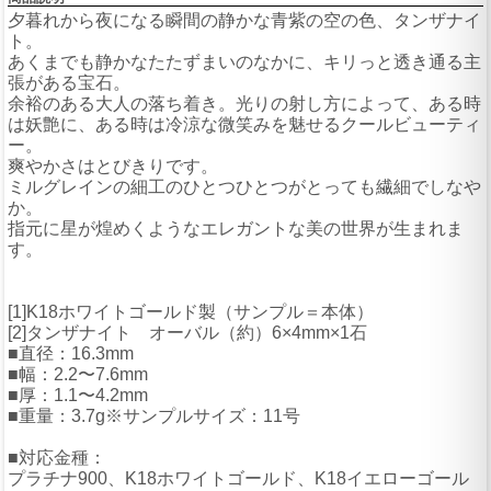
夕暮れから夜になる瞬間の静かな青紫の空の色、タンザナイ
ト。
あくまでも静かなたたずまいのなかに、キリっと透き通る主
張がある宝石。
余裕のある大人の落ち着き。光りの射し方によって、ある時
は妖艶に、ある時は冷涼な微笑みを魅せるクールビューティ
ー。
爽やかさはとびきりです。
ミルグレインの細工のひとつひとつがとっても繊細でしなや
か。
指元に星が煌めくようなエレガントな美の世界が生まれま
す。
[1]K18ホワイトゴールド製（サンプル＝本体）
[2]タンザナイト オーバル（約）6×4mm×1石
■直径：16.3mm
■幅：2.2〜7.6mm
■厚：1.1〜4.2mm
■重量：3.7g※サンプルサイズ：11号
■対応金種：
プラチナ900、K18ホワイトゴールド、K18イエローゴール