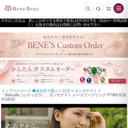
只今のご注文は、新しくお作りする商品で発送は
予定（現品や一部商品除
く） お急ぎの場合はお気軽にお問い合せ下さい
トップページへ
>
◆誕生石で選ぶ
>
12月
>
タンザナイト
>
「Reticella（レティセラ）」タンザナイト レースワークリング PT900 K18
K10対応