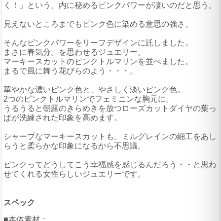
く！」という、内に秘めるピンクパワーが凄いのだと思う。
見えないところまでもピンク色に染める意思の強さ。
そんなピンクパワーをリーフデザインに託しました。
まさに春気分。を思わせるジュエリー。
マーキースカットのピンクトルマリンを並べました。
まるで風に舞う花びらのよう・・・。
華やかな濃いピンク色と、やさしく淡いピンク色。
2つのピンクトルマリンでフェミニンな胸元に。
うるうると朝露のきらめきを放つローズカットダイヤの葉っ
ぱが洗練された印象を高めます。
シャープなマーキースカットも、ミルグレインの細工をあし
らうと柔らかな印象になるから不思議。
ピンクってどうしてこう幸福感を感じるんだろう・・と思わ
せてくれる女性らしいジュエリーです。
スペック
■本体素材：