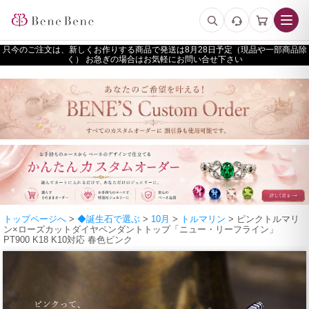
只今のご注文は、新しくお作りする商品で発送は
予定（現品や一部商品除
く） お急ぎの場合はお気軽にお問い合せ下さい
トップページへ
>
◆誕生石で選ぶ
>
10月
>
トルマリン
> ピンクトルマリ
ン×ローズカットダイヤペンダントトップ「ニュー・リーフライン」
PT900 K18 K10対応 春色ピンク