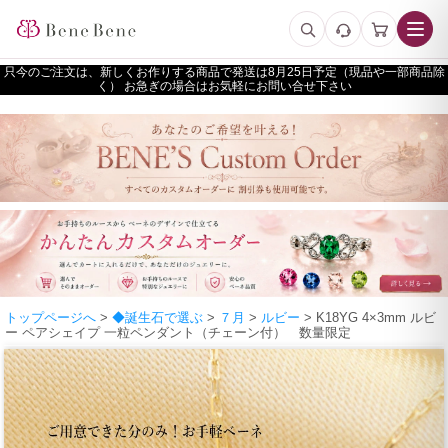
只今のご注文は、新しくお作りする商品で発送は
予定（現品や一部商品除
く） お急ぎの場合はお気軽にお問い合せ下さい
トップページへ
>
◆誕生石で選ぶ
>
７月
>
ルビー
> K18YG 4×3mm ルビ
ー ペアシェイプ 一粒ペンダント（チェーン付） 数量限定