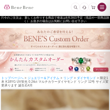
只今のご注文は、新しくお作りする商品で発送は
予定（現品や一部商品除
く） お急ぎの場合はお気軽にお問い合せ下さい
トップページへ
>
ジュエリー＆アイテム
>
リング
>
ダイヤモンド
> 限定1
本 K18YG UV蛍光 0.24ct マルチカラーダイヤモンド リング 12号 サイズ変
更承ります 誕生石4月