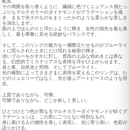
配置。
その周囲を取り巻くように、繊細に色づくニュアンス感たっ
ぷりなマルチカラーのダイヤモンドがグラデーションを描
き、まるで光そのものをまとったかのような柔らかな美しさ
を演出します。
肌の上でほんのりと浮かぶように輝き、女性の指先を最も美
しく、最も華奢に見せる絶妙なバランスです。
そして、このリングの魅力を一層際立たせるのがブルーライ
トに照らされたときにだけ現れる秘密の輝き。
淡いブルーをかすかに灯し、普段の上品な煌めきとは異な
る、幻想的でミステリアスな表情を浮かび上がらせます。
昼と夜、自然光と照明、そしてブルーライト。
光の種類によってさまざまに表情を変えるこのリングは、た
だのジュエリーではなく、光が遊ぶアートピースのような存
在。
上質でありながら、可憐。
可憐でありながら、どこか妖しく美しい。
ひとつひとつ色が異なるマルチカラーダイヤモンドが紡ぐグ
ラデーションは、この世に二つとない特別なもの。
身に着ける人の個性を美しく表現し、光に寄り添い、色彩が
語りかける。