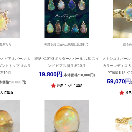
星屑たち
軌跡を封じ込めた風貌に見惚れて
揺ら
エチオピアオパール ホ
即納 K10YG ボルダーオパール 片耳 スイ
メキシコオパール 
ダントトップ オルラ
ング ピアス 誕生石10月
カラーレディス リ
石10月
PT900 K18
19,800円
(本体価格:18,000円)
59,070円
体価格:50,000円)