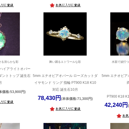
せる清らかな彩
舞い踊るエトワールな彩
水面で波打
蛍光ハイアライトオパー
ダントトップ 誕生石
5mm エチオピアオパール ローズカットダ
5mm エチオピア
月
イヤモンド リング 指輪 PT900 K18 K10
対応 誕生石10月
体価格:53,900円)
PT900 K18
78,430円
(本体価格:71,300円)
42,240円