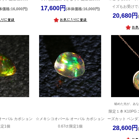
イズもお受けで
17,600円
体価格:16,000円)
(本体価格:16,000円)
20,680円
秘めた光が、あ
限定１本 K10P
オーバル カボション
☆メキシコオパール オーバル カボション
ーズカット ペンダ
 限定1個
0.67ct 限定1個
28,600円