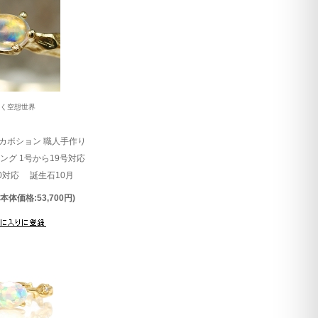
めく空想世界
カボション 職人手作り
ング 1号から19号対応
 K10対応 誕生石10月
(本体価格:53,700円)