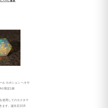
ール カボション ヘキサ
4ct 限定1個
を使用してのカスタマ
きます。誕生石10月