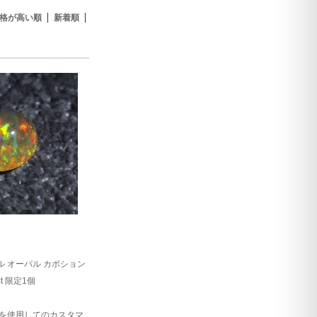
格が高い順
新着順
 オーバル カボション
ct 限定1個
を使用してのカスタマ