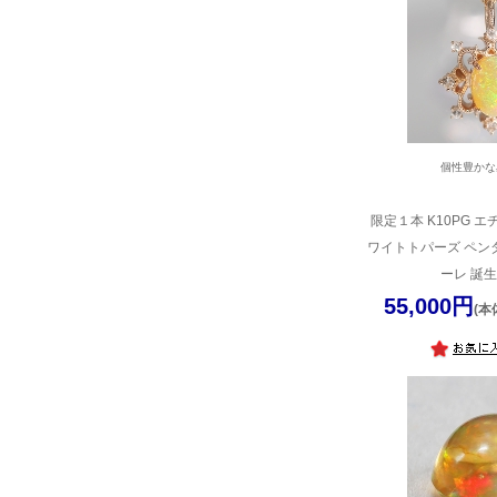
個性豊かな
限定１本 K10PG 
ワイトトパーズ ペン
ーレ 誕生
55,000円
(本