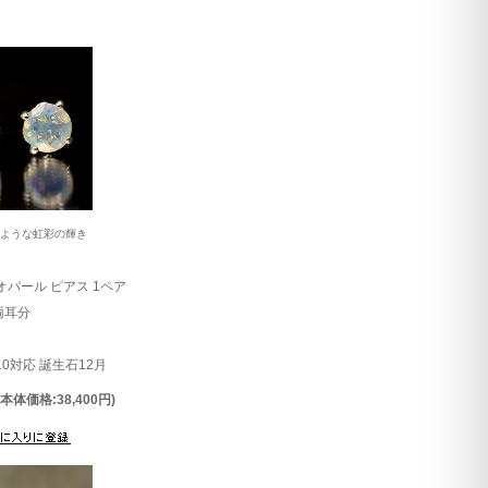
つような虹彩の輝き
オパール ピアス 1ペア
両耳分
 K10対応 誕生石12月
(本体価格:38,400円)