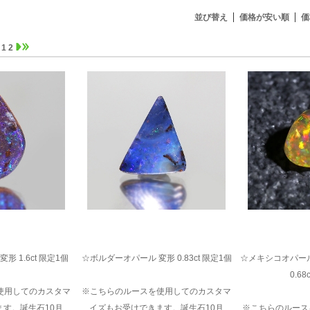
並び替え
価格が安い順
価
1
2
 1.6ct 限定1個
☆ボルダーオパール 変形 0.83ct 限定1個
☆メキシコオパール
0.68
使用してのカスタマ
※こちらのルースを使用してのカスタマ
す。誕生石10月
イズもお受けできます。誕生石10月
※こちらのルース