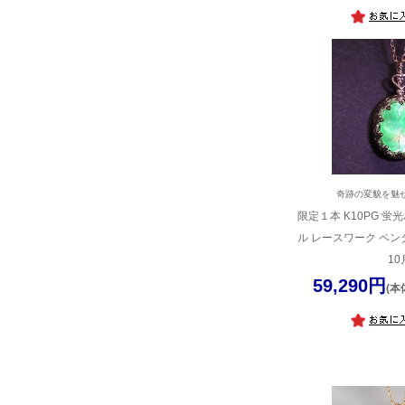
奇跡の変貌を魅
限定１本 K10PG 
ル レースワーク ペン
10
59,290円
(本