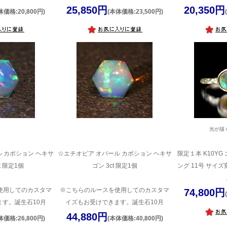
25,850円
20,350円
体価格:20,800円)
(本体価格:23,500円)
光が描
 カボション ヘキサ
☆エチオピア オパール カボション ヘキサ
限定１本 K10Y
ct 限定1個
ゴン 3ct 限定1個
ング 11号 サイ
使用してのカスタマ
※こちらのルースを使用してのカスタマ
74,800円
す。誕生石10月
イズもお受けできます。誕生石10月
44,880円
体価格:26,800円)
(本体価格:40,800円)