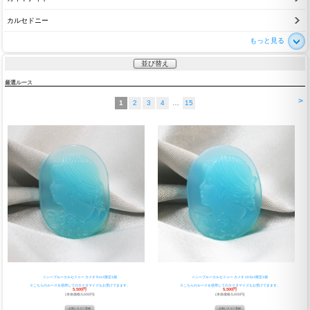
カルセドニー
もっと見る
並び替え
厳選ルース
>
1
2
3
4
…
15
☆シーブルーカルセドニー カメオ 9.1ct 限定1個
☆シーブルーカルセドニー カメオ 10.5ct 限定1個
※こちらのルースを使用してのカスタマイズもお受けできます。
※こちらのルースを使用してのカスタマイズもお受けできます。
5,500円
5,500円
(本体価格:5,000円)
(本体価格:5,000円)