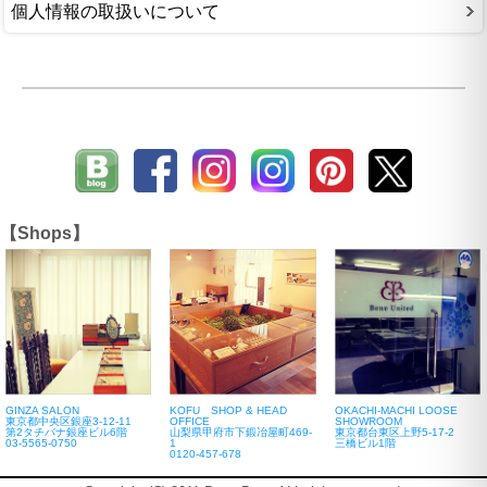
個人情報の取扱いについて
【Shops】
GINZA SALON
KOFU SHOP & HEAD
OKACHI-MACHI LOOSE
東京都中央区銀座3-12-11
OFFICE
SHOWROOM
第2タチバナ銀座ビル6階
山梨県甲府市下鍛冶屋町469-
東京都台東区上野5-17-2
03-5565-0750
1
三橋ビル1階
0120-457-678