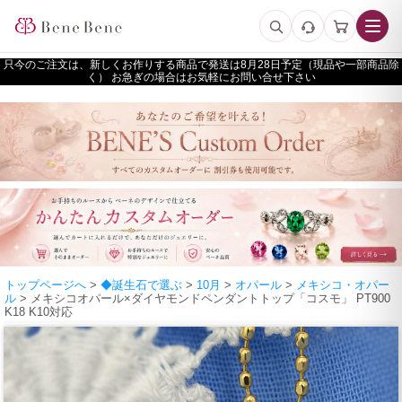
只今のご注文は、新しくお作りする商品で発送は
予定（現品や一部商品除
く） お急ぎの場合はお気軽にお問い合せ下さい
トップページへ
>
◆誕生石で選ぶ
>
10月
>
オパール
>
メキシコ・オパー
ル
> メキシコオパール×ダイヤモンドペンダントトップ「コスモ」 PT900
K18 K10対応