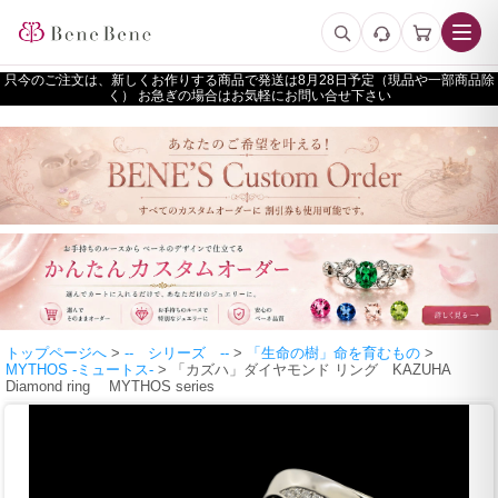
只今のご注文は、新しくお作りする商品で発送は
予定（現品や一部商品除
く） お急ぎの場合はお気軽にお問い合せ下さい
トップページへ
>
-- シリーズ --
>
「生命の樹」命を育むもの
>
MYTHOS -ミュートス-
> 「カズハ」ダイヤモンド リング KAZUHA
Diamond ring MYTHOS series