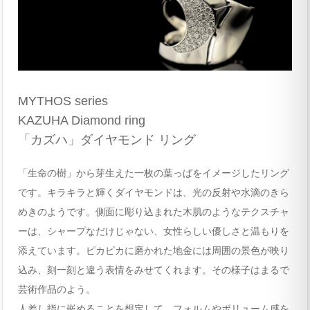
MYTHOS series
KAZUHA Diamond ring
「カズハ」ダイヤモンド リング
「生命の樹」から芽生えた一枚の葉っぱをイメージしたリング
です。キラキラと輝くダイヤモンドは、光の反射や水滴のきら
めきのようです。側面に彫り込まれた木肌のようなテクスチャ
ーは、シャープなだけじゃない、女性らしい優しさと温もりを
添えています。ピカピカに磨かれた地金には周囲の景色が映り
込み、刻一刻と違う表情をみせてくれます。その様子はまるで
芸術作品のよう。
人差し指に嵌めることを想定して、フォルムやボリューム感を