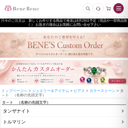
只今のご注文は、新しくお作りする商品で発送は
予定（現品や一部商品除
く） お急ぎの場合はお気軽にお問い合せ下さい
トップページへ
>
ジュエリー＆アイテム
>
ピアス
>
カラーストーン
> タ
～ト （名称の先頭文字）
タ～ト （名称の先頭文字）
タンザナイト
トルマリン